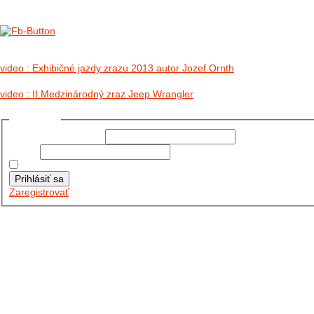
no images were found
video : Exhibičné jazdy zrazu 2013 autor Jozef Ornth
video : II.Medzinárodný zraz Jeep Wrangler
Prihlásiť sa
Používateľské meno:
Heslo:
Zapamätať moje údaje
Prihlásiť sa
Zaregistrovať
Posledné články
26.10.2025
DO GALÉRIE SME PRIDALI FOTOPRIBEH Z NASEJ...
11.10.2025
TAKTO O TÝŽDEŇ VYRAZIA NA CESTY NAŠE...
30.09.2024