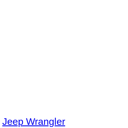
No playlists available.
Warning
: filemtime(): stat f
48eb-becf-67c9d008dd59/jee
content/plugins/radio-station
/data/d/c/dc416e6a-22bc-48
67c9d008dd59/jeepwrangle
content/plugins/radio-
station/includes/widget_n
Jeep Wrangler