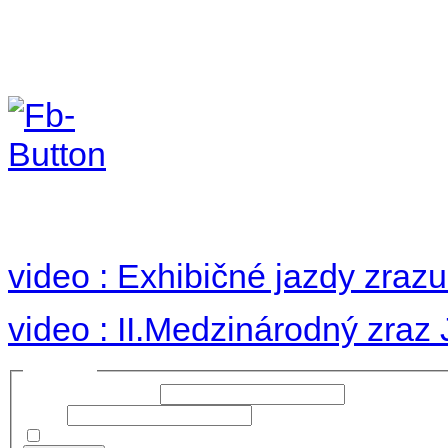
II. medzinárodný zraz
Hradom 30.VIII-1.IX.2
no images were found
video : Exhibičné jazdy zraz
video : II.Medzinárodný zraz
Prihlásiť sa
Používateľské meno:
Heslo:
Zapamätať moje údaje