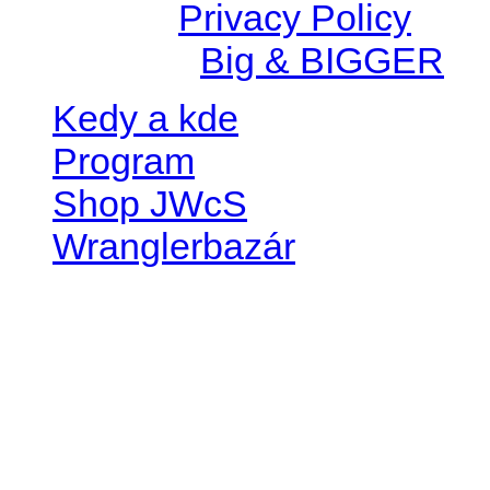
© 2026 |
Privacy Policy
Created by
Big & BIGGER
Kedy a kde
Program
Shop JWcS
Wranglerbazár
JEEP WRANGLER club Slov
IČO: 42311381
DIČ: 2024068805
SK39 0200 0000 0032 2351 