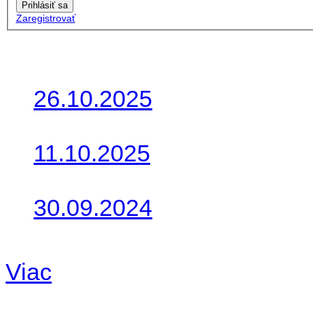
Prihlásiť sa
Zaregistrovať
Posledné články
26.10.2025
Do galérie sme pridali foto
11.10.2025
Takto o týždeň vyrazia na 
30.09.2024
Dnes sme aktualizovali pod
Viac
Radio