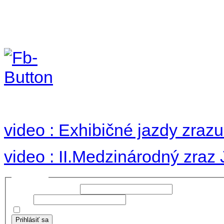
II. medzinárodný zraz
Hradom 30.VIII-1.IX.2
no images were found
video : Exhibičné jazdy zraz
video : II.Medzinárodný zraz
Prihlásiť sa
Používateľské meno:
Heslo:
Zapamätať moje údaje
Prihlásiť sa