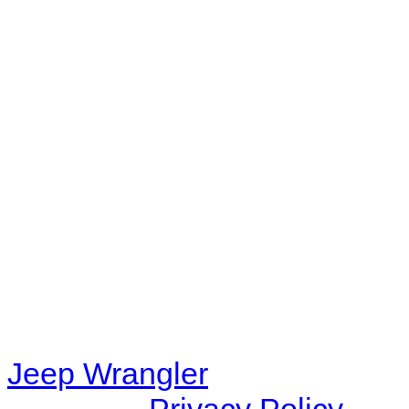
No playlists available.
Warning
: filemtime(): stat f
48eb-becf-67c9d008dd59/jee
content/plugins/radio-station
/data/d/c/dc416e6a-22bc-48
67c9d008dd59/jeepwrangle
content/plugins/radio-
station/includes/widget_n
Jeep Wrangler
© 2026 |
Privacy Policy