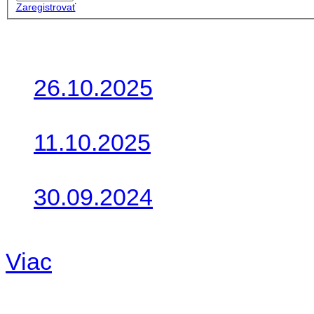
Zaregistrovať
Posledné články
26.10.2025
Do galérie sme pridali foto
11.10.2025
Takto o týždeň vyrazia na 
30.09.2024
Dnes sme aktualizovali pod
Viac
Radio