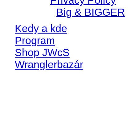
Created by
Big & BIGGER
Kedy a kde
Program
Shop JWcS
Wranglerbazár
JEEP WRANGLER club Slov
IČO: 42311381
DIČ: 2024068805
SK39 0200 0000 0032 2351 