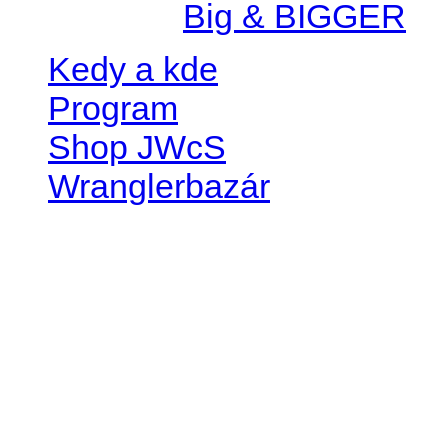
Created by
Big & BIGGER
Kedy a kde
Program
Shop JWcS
Wranglerbazár
JEEP WRANGLER club Slov
IČO: 42311381
DIČ: 2024068805
SK39 0200 0000 0032 2351 
. . . . . . . . . . . . . . . . . . . . . . . . 