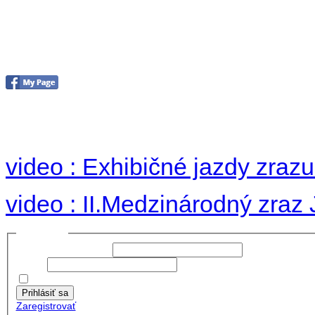
II. medzinárodný zraz
Hradom 30.VIII-1.IX.2
no images were found
video : Exhibičné jazdy zraz
video : II.Medzinárodný zraz
Prihlásiť sa
Používateľské meno:
Heslo:
Zapamätať moje údaje
Prihlásiť sa
Zaregistrovať