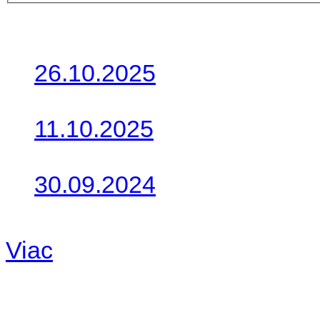
Posledné články
26.10.2025
Do galérie sme pridali foto
11.10.2025
Takto o týždeň vyrazia na 
30.09.2024
Dnes sme aktualizovali pod
Viac
Radio