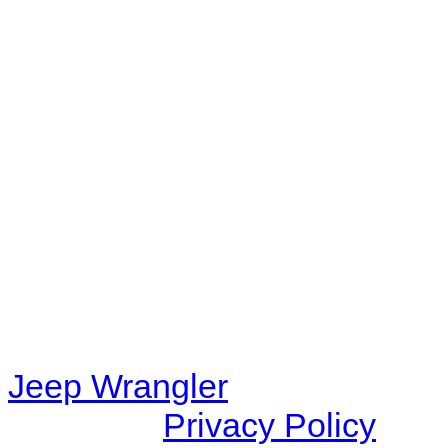
No playlists available.
Warning
: filemtime(): stat f
48eb-becf-67c9d008dd59/jee
content/plugins/radio-station
/data/d/c/dc416e6a-22bc-48
67c9d008dd59/jeepwrangle
content/plugins/radio-
station/includes/widget_n
Jeep Wrangler
© 2026 |
Privacy Policy