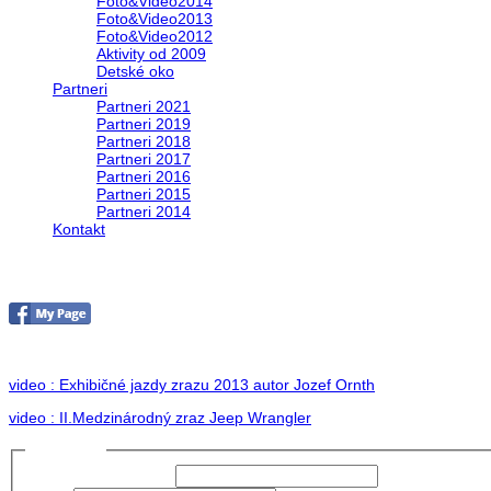
Foto&Video2014
Foto&Video2013
Foto&Video2012
Aktivity od 2009
Detské oko
Partneri
Partneri 2021
Partneri 2019
Partneri 2018
Partneri 2017
Partneri 2016
Partneri 2015
Partneri 2014
Kontakt
II. medzinárodný zraz Jeep Wrangler pod Hr
no images were found
video : Exhibičné jazdy zrazu 2013 autor Jozef Ornth
video : II.Medzinárodný zraz Jeep Wrangler
Prihlásiť sa
Používateľské meno: