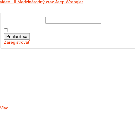
video : II.Medzinárodný zraz Jeep Wrangler
Prihlásiť sa
Používateľské meno:
Heslo:
Zapamätať moje údaje
Prihlásiť sa
Zaregistrovať
Posledné články
26.10.2025
DO GALÉRIE SME PRIDALI FOTOPRIBEH Z NASEJ...
11.10.2025
TAKTO O TÝŽDEŇ VYRAZIA NA CESTY NAŠE...
30.09.2024
DNES SME AKTUALIZOVALI PODUJATIA KTORÉ NÁS ČAKAJÚ....
Viac
Radio
No playlists available.