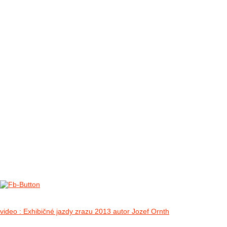
FOTO&VIDEO2012
AKTIVITY OD 2009
DETSKÉ OKO
PARTNERI
PARTNERI 2021
PARTNERI 2019
PARTNERI 2018
PARTNERI 2017
PARTNERI 2016
PARTNERI 2015
PARTNERI 2014
KONTAKT
II. medzinárodný zraz Jeep Wrangler p
no images were found
video : Exhibičné jazdy zrazu 2013 autor Jozef Ornth