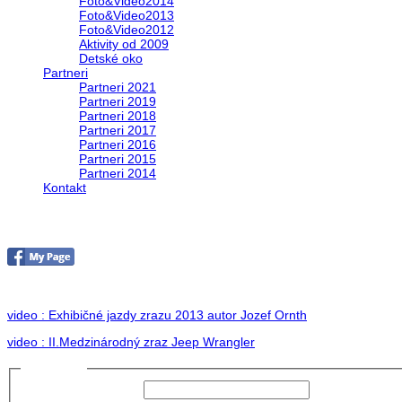
Foto&Video2014
Foto&Video2013
Foto&Video2012
Aktivity od 2009
Detské oko
Partneri
Partneri 2021
Partneri 2019
Partneri 2018
Partneri 2017
Partneri 2016
Partneri 2015
Partneri 2014
Kontakt
II. medzinárodný zraz Jeep Wrangler pod Hr
no images were found
video : Exhibičné jazdy zrazu 2013 autor Jozef Ornth
video : II.Medzinárodný zraz Jeep Wrangler
Prihlásiť sa
Používateľské meno: