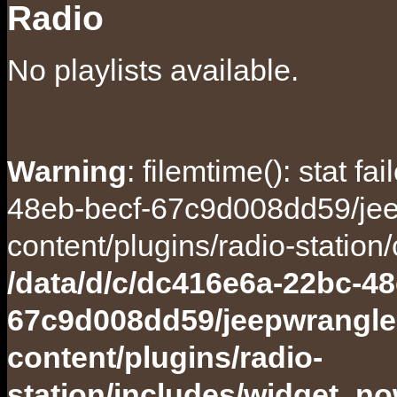
Radio
No playlists available.
Warning
: filemtime(): stat f
48eb-becf-67c9d008dd59/jee
content/plugins/radio-station
/data/d/c/dc416e6a-22bc-48
67c9d008dd59/jeepwrangle
content/plugins/radio-
station/includes/widget_n