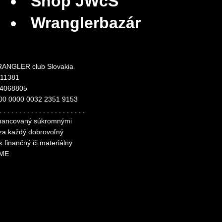
Shop JWcS
Wranglerbazár
ANGLER club Slovakia
311381
24068805
00 0000 0032 2351 9153
. . . . . . . . . . . . . . . . . . . . . .
financovaný súkromnými
 za každý dobrovoľný
k finančný či materiálny
ME