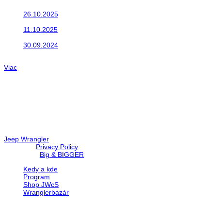
26.10.2025
Do galérie sme pridali fotopribeh z nasej...
11.10.2025
Takto o týždeň vyrazia na cesty naše...
30.09.2024
Dnes sme aktualizovali podujatia ktoré nás čakajú....
Viac
Radio
No playlists available.
Warning
: filemtime(): stat failed for /data/d/c/dc416e6a-22bc-48eb
67c9d008dd59/jeepwrangler.sk/web/wp-content/plugins/radio-st
Jeep Wrangler
© 2026 |
Privacy Policy
Created by
Big & BIGGER
Kedy a kde
Program
Shop JWcS
Wranglerbazár