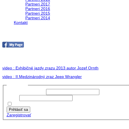
Partneri 2017
Partneri 2016
Partneri 2015
Partneri 2014
Kontakt
II. medzinárodný zraz Jeep Wrangler pod Hr
no images were found
video : Exhibičné jazdy zrazu 2013 autor Jozef Ornth
video : II.Medzinárodný zraz Jeep Wrangler
Prihlásiť sa
Používateľské meno:
Heslo:
Zapamätať moje údaje
Prihlásiť sa
Zaregistrovať
Posledné články