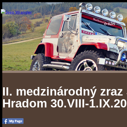
domov
o nás
II. medzinárodný zraz
Hradom 30.VIII-1.IX.2