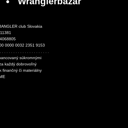
Wranglerbazár
ANGLER club Slovakia
311381
24068805
00 0000 0032 2351 9153
. . . . . . . . . . . . . . . . . . . . . .
financovaný súkromnými
 za každý dobrovoľný
k finančný či materiálny
ME