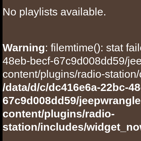
No playlists available.
Warning
: filemtime(): stat f
48eb-becf-67c9d008dd59/jee
content/plugins/radio-station
/data/d/c/dc416e6a-22bc-48
67c9d008dd59/jeepwrangle
content/plugins/radio-
station/includes/widget_n