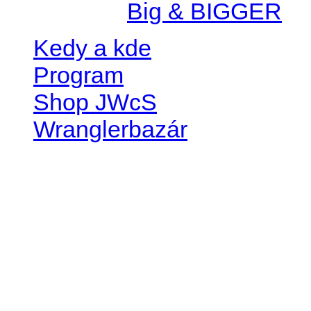
Created by
Big & BIGGER
Kedy a kde
Program
Shop JWcS
Wranglerbazár
JEEP WRANGLER club Slov
IČO: 42311381
DIČ: 2024068805
SK39 0200 0000 0032 2351 
. . . . . . . . . . . . . . . . . . . . . . . . 