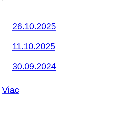
Posledné články
26.10.2025
Do galérie sme pridali foto
11.10.2025
Takto o týždeň vyrazia na 
30.09.2024
Dnes sme aktualizovali pod
Viac
Radio