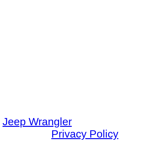
No playlists available.
Warning
: filemtime(): stat f
48eb-becf-67c9d008dd59/jee
content/plugins/radio-station
/data/d/c/dc416e6a-22bc-48
67c9d008dd59/jeepwrangle
content/plugins/radio-
station/includes/widget_n
Jeep Wrangler
© 2026 |
Privacy Policy