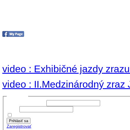
II. medzinárodný zraz
Hradom 30.VIII-1.IX.2
no images were found
video : Exhibičné jazdy zraz
video : II.Medzinárodný zraz
Prihlásiť sa
Používateľské meno:
Heslo:
Zapamätať moje údaje
Prihlásiť sa
Zaregistrovať