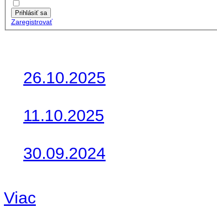
Zapamätať moje údaje
Prihlásiť sa
Zaregistrovať
Posledné články
26.10.2025
Do galérie sme pridali foto
11.10.2025
Takto o týždeň vyrazia na 
30.09.2024
Dnes sme aktualizovali pod
Viac