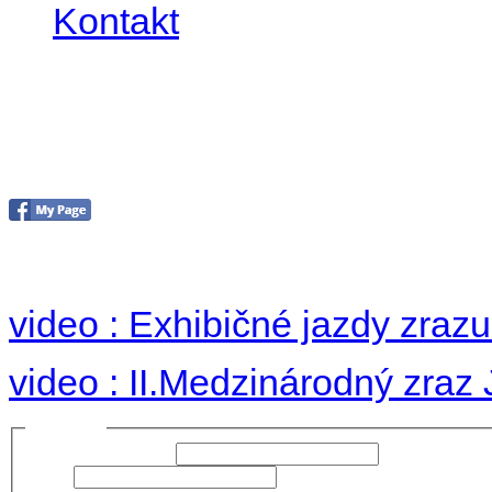
Kontakt
II. medzinárodný zraz
Hradom 30.VIII-1.IX.2
no images were found
video : Exhibičné jazdy zraz
video : II.Medzinárodný zraz
Prihlásiť sa
Používateľské meno:
Heslo: