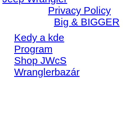
© 2026 |
Privacy Policy
Created by
Big & BIGGER
Kedy a kde
Program
Shop JWcS
Wranglerbazár
JEEP WRANGLER club Slov
IČO: 42311381
DIČ: 2024068805