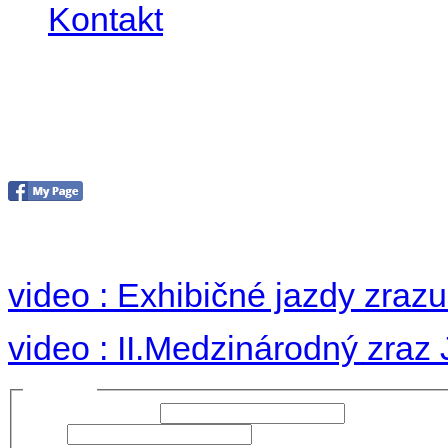
Kontakt
II. medzinárodný zraz
Hradom 30.VIII-1.IX.2
no images were found
video : Exhibičné jazdy zraz
video : II.Medzinárodný zraz
Prihlásiť sa
Používateľské meno:
Heslo: