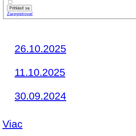
Zapamätať moje údaje
Prihlásiť sa
Zaregistrovať
Posledné články
26.10.2025
Do galérie sme pridali foto
11.10.2025
Takto o týždeň vyrazia na 
30.09.2024
Dnes sme aktualizovali pod
Viac