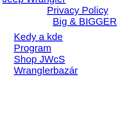
© 2026 |
Privacy Policy
Created by
Big & BIGGER
Kedy a kde
Program
Shop JWcS
Wranglerbazár
JEEP WRANGLER club Slov
IČO: 42311381
DIČ: 2024068805