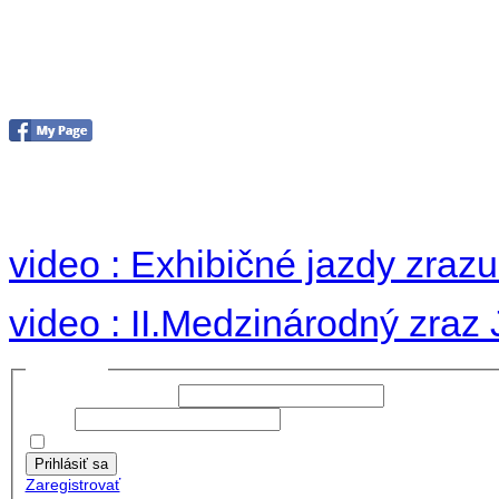
II. medzinárodný zraz
Hradom 30.VIII-1.IX.2
no images were found
video : Exhibičné jazdy zraz
video : II.Medzinárodný zraz
Prihlásiť sa
Používateľské meno:
Heslo:
Zapamätať moje údaje
Prihlásiť sa
Zaregistrovať