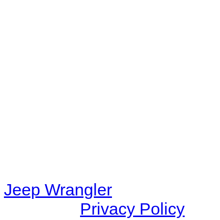
No playlists available.
Warning
: filemtime(): stat f
48eb-becf-67c9d008dd59/jee
content/plugins/radio-station
/data/d/c/dc416e6a-22bc-48
67c9d008dd59/jeepwrangle
content/plugins/radio-
station/includes/widget_n
Jeep Wrangler
© 2026 |
Privacy Policy