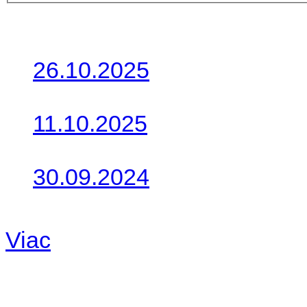
Posledné články
26.10.2025
Do galérie sme pridali foto
11.10.2025
Takto o týždeň vyrazia na 
30.09.2024
Dnes sme aktualizovali pod
Viac
Radio