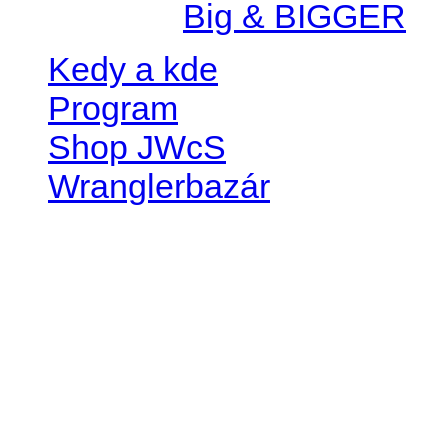
Created by
Big & BIGGER
Kedy a kde
Program
Shop JWcS
Wranglerbazár
JEEP WRANGLER club Slov
IČO: 42311381
DIČ: 2024068805
SK39 0200 0000 0032 2351 
. . . . . . . . . . . . . . . . . . . . . . . . 