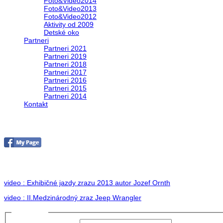
Foto&Video2014
Foto&Video2013
Foto&Video2012
Aktivity od 2009
Detské oko
Partneri
Partneri 2021
Partneri 2019
Partneri 2018
Partneri 2017
Partneri 2016
Partneri 2015
Partneri 2014
Kontakt
II. medzinárodný zraz Jeep Wrangler pod Hr
no images were found
video : Exhibičné jazdy zrazu 2013 autor Jozef Ornth
video : II.Medzinárodný zraz Jeep Wrangler
Prihlásiť sa