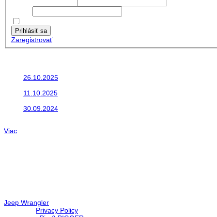
Používateľské meno:
Heslo:
Zapamätať moje údaje
Prihlásiť sa
Zaregistrovať
Posledné články
26.10.2025
Do galérie sme pridali fotopribeh z nasej...
11.10.2025
Takto o týždeň vyrazia na cesty naše...
30.09.2024
Dnes sme aktualizovali podujatia ktoré nás čakajú....
Viac
Radio
No playlists available.
Warning
: filemtime(): stat failed for /data/d/c/dc416e6a-22bc-48eb
67c9d008dd59/jeepwrangler.sk/web/wp-content/plugins/radio-st
Jeep Wrangler
© 2026 |
Privacy Policy