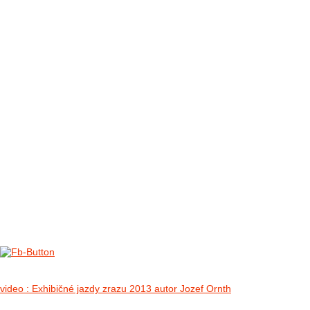
FOTO&VIDEO2012
AKTIVITY OD 2009
DETSKÉ OKO
PARTNERI
PARTNERI 2021
PARTNERI 2019
PARTNERI 2018
PARTNERI 2017
PARTNERI 2016
PARTNERI 2015
PARTNERI 2014
KONTAKT
II. medzinárodný zraz Jeep Wrangler p
no images were found
video : Exhibičné jazdy zrazu 2013 autor Jozef Ornth