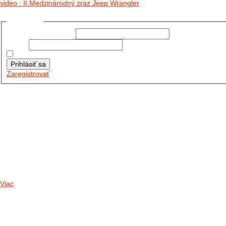
video : II.Medzinárodný zraz Jeep Wrangler
Prihlásiť sa
Používateľské meno:
Heslo:
Zapamätať moje údaje
Prihlásiť sa
Zaregistrovať
Posledné články
26.10.2025
DO GALÉRIE SME PRIDALI FOTOPRIBEH Z NASEJ...
11.10.2025
TAKTO O TÝŽDEŇ VYRAZIA NA CESTY NAŠE...
30.09.2024
DNES SME AKTUALIZOVALI PODUJATIA KTORÉ NÁS ČAKAJÚ....
Viac
Radio
No playlists available.