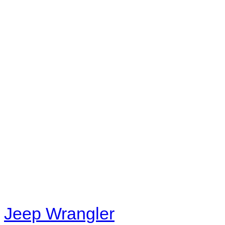
No playlists available.
Warning
: filemtime(): stat f
48eb-becf-67c9d008dd59/jee
content/plugins/radio-station
/data/d/c/dc416e6a-22bc-48
67c9d008dd59/jeepwrangle
content/plugins/radio-
station/includes/widget_n
Jeep Wrangler