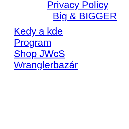
© 2026 |
Privacy Policy
Created by
Big & BIGGER
Kedy a kde
Program
Shop JWcS
Wranglerbazár
JEEP WRANGLER club Slov
IČO: 42311381
DIČ: 2024068805
SK39 0200 0000 0032 2351 