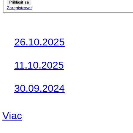
Prihlásiť sa
Zaregistrovať
Posledné články
26.10.2025
Do galérie sme pridali foto
11.10.2025
Takto o týždeň vyrazia na 
30.09.2024
Dnes sme aktualizovali pod
Viac
Radio