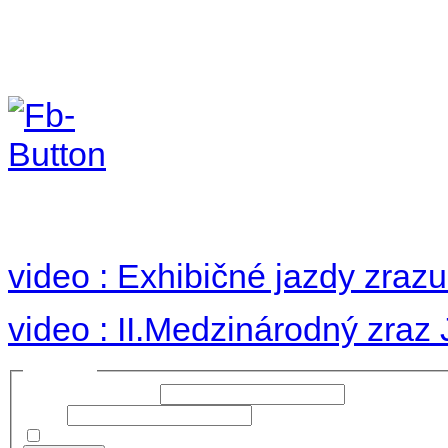
II. medzinárodný zraz
Hradom 30.VIII-1.IX.2
no images were found
video : Exhibičné jazdy zraz
video : II.Medzinárodný zraz
Prihlásiť sa
Používateľské meno:
Heslo:
Zapamätať moje údaje