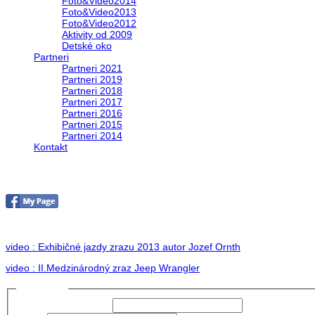
Foto&Video2014
Foto&Video2013
Foto&Video2012
Aktivity od 2009
Detské oko
Partneri
Partneri 2021
Partneri 2019
Partneri 2018
Partneri 2017
Partneri 2016
Partneri 2015
Partneri 2014
Kontakt
II. medzinárodný zraz Jeep Wrangler pod Hr
no images were found
video : Exhibičné jazdy zrazu 2013 autor Jozef Ornth
video : II.Medzinárodný zraz Jeep Wrangler
Prihlásiť sa
Používateľské meno: