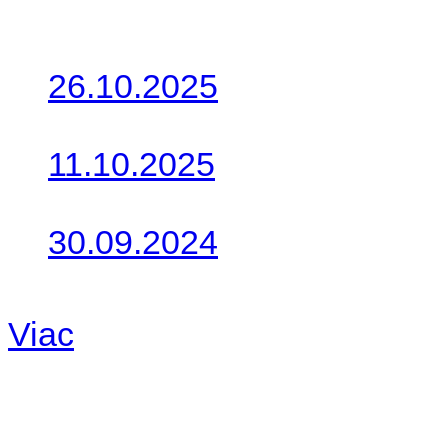
Posledné články
26.10.2025
Do galérie sme pridali foto
11.10.2025
Takto o týždeň vyrazia na 
30.09.2024
Dnes sme aktualizovali pod
Viac
Radio