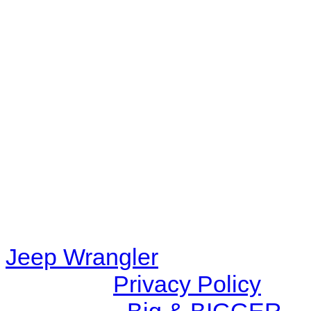
No playlists available.
Warning
: filemtime(): stat f
48eb-becf-67c9d008dd59/jee
content/plugins/radio-station
/data/d/c/dc416e6a-22bc-48
67c9d008dd59/jeepwrangle
content/plugins/radio-
station/includes/widget_n
Jeep Wrangler
© 2026 |
Privacy Policy
Created by
Big & BIGGER