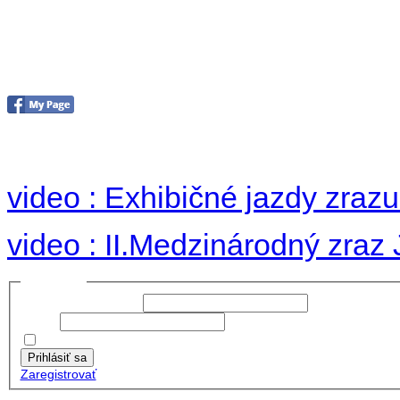
II. medzinárodný zraz
Hradom 30.VIII-1.IX.2
no images were found
video : Exhibičné jazdy zraz
video : II.Medzinárodný zraz
Prihlásiť sa
Používateľské meno:
Heslo:
Zapamätať moje údaje
Prihlásiť sa
Zaregistrovať