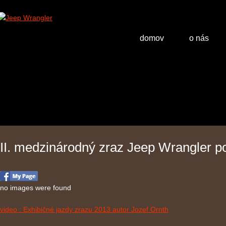
domov
o nás
II. medzinárodný zraz Jeep Wrangler p
no images were found
video : Exhibičné jazdy zrazu 2013 autor Jozef Ornth