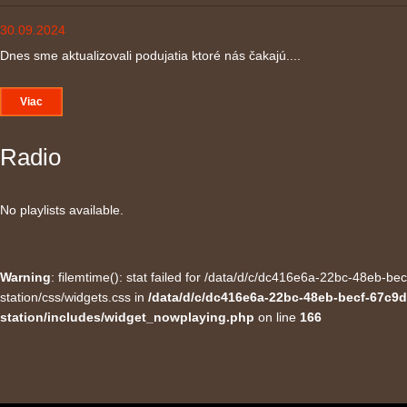
30.09.2024
Dnes sme aktualizovali podujatia ktoré nás čakajú....
Viac
Radio
No playlists available.
Warning
: filemtime(): stat failed for /data/d/c/dc416e6a-22bc-48eb-
station/css/widgets.css in
/data/d/c/dc416e6a-22bc-48eb-becf-67c9d
station/includes/widget_nowplaying.php
on line
166