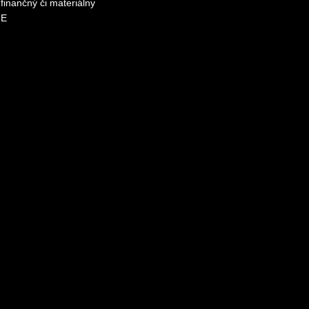
finančný či materiálny
ME