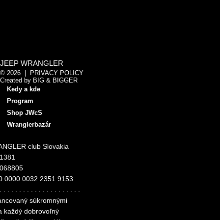
JEEP WRANGLER
© 2026 |
PRIVACY POLICY
Created by
BIG & BIGGER
Kedy a kde
Program
Shop JWcS
Wranglerbazár
NGLER club Slovakia
11381
4068805
0 0000 0032 2351 9153
. . . . . . . . . . . . . . . . . . . . .
inancovaný súkromnými
za každý dobrovoľný