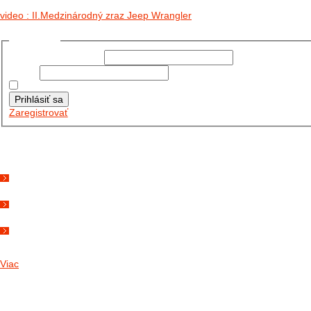
video : II.Medzinárodný zraz Jeep Wrangler
Prihlásiť sa
Používateľské meno:
Heslo:
Zapamätať moje údaje
Prihlásiť sa
Zaregistrovať
Posledné články
26.10.2025
DO GALÉRIE SME PRIDALI FOTOPRIBEH Z NASEJ...
11.10.2025
TAKTO O TÝŽDEŇ VYRAZIA NA CESTY NAŠE...
30.09.2024
DNES SME AKTUALIZOVALI PODUJATIA KTORÉ NÁS ČAKAJÚ....
Viac
Radio