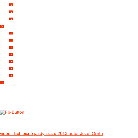
FOTO&VIDEO2012
AKTIVITY OD 2009
DETSKÉ OKO
PARTNERI
PARTNERI 2021
PARTNERI 2019
PARTNERI 2018
PARTNERI 2017
PARTNERI 2016
PARTNERI 2015
PARTNERI 2014
KONTAKT
II. medzinárodný zraz Jeep Wrangler p
no images were found
video : Exhibičné jazdy zrazu 2013 autor Jozef Ornth