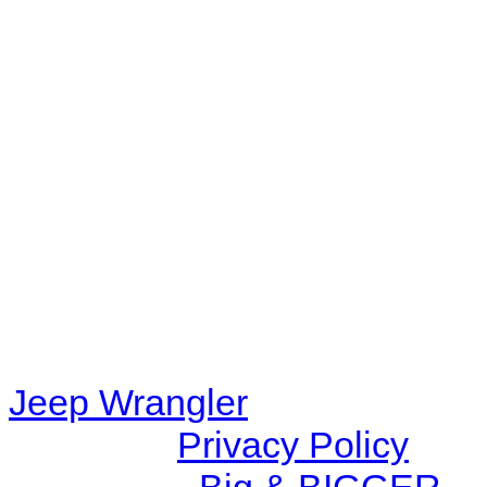
No playlists available.
Warning
: filemtime(): stat f
48eb-becf-67c9d008dd59/jee
content/plugins/radio-station
/data/d/c/dc416e6a-22bc-48
67c9d008dd59/jeepwrangle
content/plugins/radio-
station/includes/widget_n
Jeep Wrangler
© 2026 |
Privacy Policy
Created by
Big & BIGGER