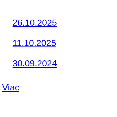
Posledné články
26.10.2025
Do galérie sme pridali foto
11.10.2025
Takto o týždeň vyrazia na 
30.09.2024
Dnes sme aktualizovali pod
Viac
Radio