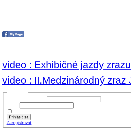
II. medzinárodný zraz
Hradom 30.VIII-1.IX.2
no images were found
video : Exhibičné jazdy zraz
video : II.Medzinárodný zraz
Prihlásiť sa
Používateľské meno:
Heslo:
Zapamätať moje údaje
Prihlásiť sa
Zaregistrovať