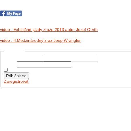
no images were found
video : Exhibičné jazdy zrazu 2013 autor Jozef Ornth
video : II.Medzinárodný zraz Jeep Wrangler
Prihlásiť sa
Používateľské meno:
Heslo:
Zapamätať moje údaje
Prihlásiť sa
Zaregistrovať
Posledné články
26.10.2025
DO GALÉRIE SME PRIDALI FOTOPRIBEH Z NASEJ...
11.10.2025
TAKTO O TÝŽDEŇ VYRAZIA NA CESTY NAŠE...
30.09.2024