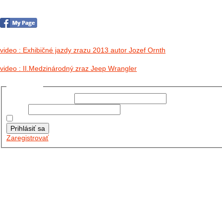
no images were found
video : Exhibičné jazdy zrazu 2013 autor Jozef Ornth
video : II.Medzinárodný zraz Jeep Wrangler
Prihlásiť sa
Používateľské meno:
Heslo:
Zapamätať moje údaje
Prihlásiť sa
Zaregistrovať
Posledné články
26.10.2025
DO GALÉRIE SME PRIDALI FOTOPRIBEH Z NASEJ...
11.10.2025
TAKTO O TÝŽDEŇ VYRAZIA NA CESTY NAŠE...
30.09.2024