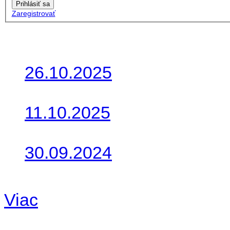
Prihlásiť sa
Zaregistrovať
Posledné články
26.10.2025
Do galérie sme pridali foto
11.10.2025
Takto o týždeň vyrazia na 
30.09.2024
Dnes sme aktualizovali pod
Viac
Radio