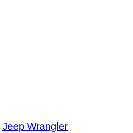
No playlists available.
Warning
: filemtime(): stat f
48eb-becf-67c9d008dd59/jee
content/plugins/radio-station
/data/d/c/dc416e6a-22bc-48
67c9d008dd59/jeepwrangle
content/plugins/radio-
station/includes/widget_n
Jeep Wrangler