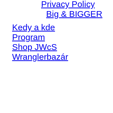
© 2026 |
Privacy Policy
Created by
Big & BIGGER
Kedy a kde
Program
Shop JWcS
Wranglerbazár
JEEP WRANGLER club Slov
IČO: 42311381
DIČ: 2024068805
SK39 0200 0000 0032 2351 