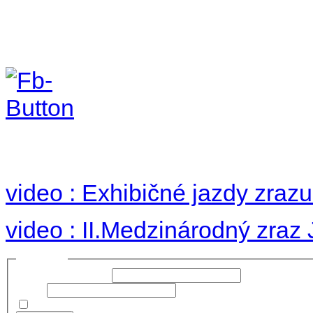
II. medzinárodný zraz
Hradom 30.VIII-1.IX.2
no images were found
video : Exhibičné jazdy zraz
video : II.Medzinárodný zraz
Prihlásiť sa
Používateľské meno:
Heslo:
Zapamätať moje údaje