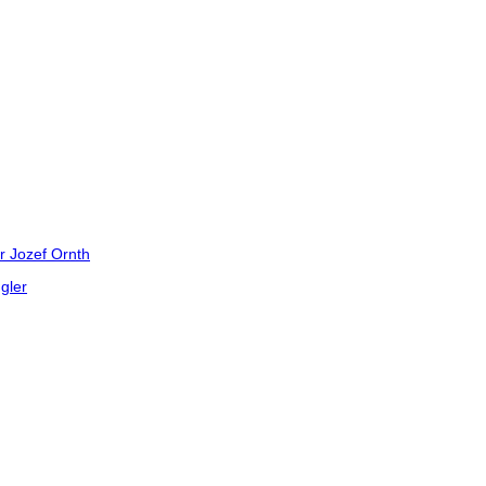
ep Wrangler pod Hradom 30.VIII-1.IX.2013
r Jozef Ornth
gler