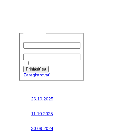
Prihlásiť sa
Používateľské meno:
Heslo:
Zapamätať moje údaje
Prihlásiť sa
Zaregistrovať
Posledné články
26.10.2025
Do galérie sme pridali
fotopribeh z nasej...
11.10.2025
Takto o týždeň vyrazia
na cesty naše...
30.09.2024
Dnes sme aktualizovali