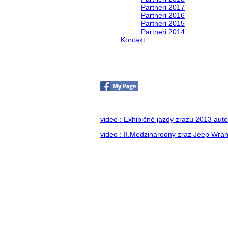
Partneri 2017
Partneri 2016
Partneri 2015
Partneri 2014
Kontakt
II. medzinárodný zraz Je
no images were found
video : Exhibičné jazdy zrazu 2013 auto
video : II.Medzinárodný zraz Jeep Wran