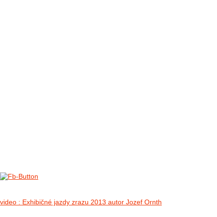
FOTO&VIDEO2012
AKTIVITY OD 2009
DETSKÉ OKO
PARTNERI
PARTNERI 2021
PARTNERI 2019
PARTNERI 2018
PARTNERI 2017
PARTNERI 2016
PARTNERI 2015
PARTNERI 2014
KONTAKT
II. medzinárodný zraz Jeep Wrangler p
no images were found
video : Exhibičné jazdy zrazu 2013 autor Jozef Ornth