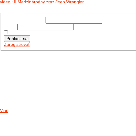
video : II.Medzinárodný zraz Jeep Wrangler
Prihlásiť sa
Používateľské meno:
Heslo:
Zapamätať moje údaje
Prihlásiť sa
Zaregistrovať
Posledné články
26.10.2025
DO GALÉRIE SME PRIDALI FOTOPRIBEH Z NASEJ...
11.10.2025
TAKTO O TÝŽDEŇ VYRAZIA NA CESTY NAŠE...
30.09.2024
DNES SME AKTUALIZOVALI PODUJATIA KTORÉ NÁS ČAKAJÚ....
Viac
Radio
No playlists available.