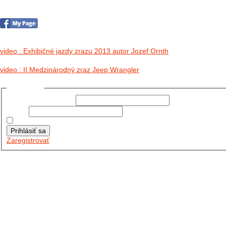
no images were found
video : Exhibičné jazdy zrazu 2013 autor Jozef Ornth
video : II.Medzinárodný zraz Jeep Wrangler
Prihlásiť sa
Používateľské meno:
Heslo:
Zapamätať moje údaje
Prihlásiť sa
Zaregistrovať
Posledné články
26.10.2025
DO GALÉRIE SME PRIDALI FOTOPRIBEH Z NASEJ...
11.10.2025
TAKTO O TÝŽDEŇ VYRAZIA NA CESTY NAŠE...
30.09.2024