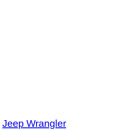
No playlists available.
Warning
: filemtime(): stat f
48eb-becf-67c9d008dd59/jee
content/plugins/radio-station
/data/d/c/dc416e6a-22bc-48
67c9d008dd59/jeepwrangle
content/plugins/radio-
station/includes/widget_n
Jeep Wrangler