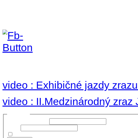
II. medzinárodný zraz
Hradom 30.VIII-1.IX.2
no images were found
video : Exhibičné jazdy zraz
video : II.Medzinárodný zraz
Prihlásiť sa
Používateľské meno:
Heslo:
Zapamätať moje údaje