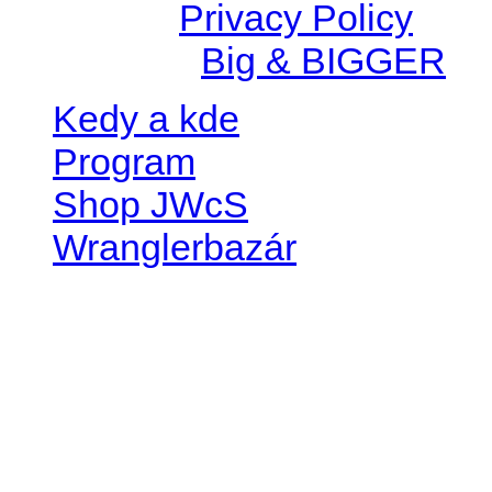
© 2026 |
Privacy Policy
Created by
Big & BIGGER
Kedy a kde
Program
Shop JWcS
Wranglerbazár
JEEP WRANGLER club Slov
IČO: 42311381
DIČ: 2024068805
SK39 0200 0000 0032 2351 