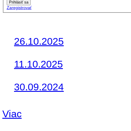
Prihlásiť sa
Zaregistrovať
Posledné články
26.10.2025
Do galérie sme pridali foto
11.10.2025
Takto o týždeň vyrazia na 
30.09.2024
Dnes sme aktualizovali pod
Viac
Radio