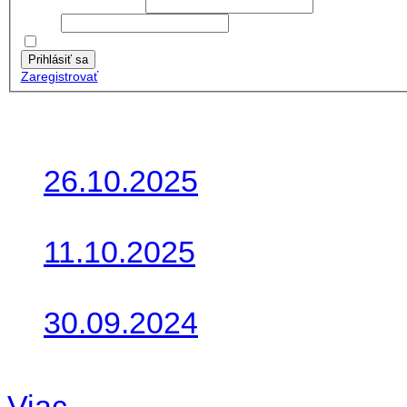
Používateľské meno:
Heslo:
Zapamätať moje údaje
Prihlásiť sa
Zaregistrovať
Posledné články
26.10.2025
Do galérie sme pridali foto
11.10.2025
Takto o týždeň vyrazia na 
30.09.2024
Dnes sme aktualizovali pod
Viac