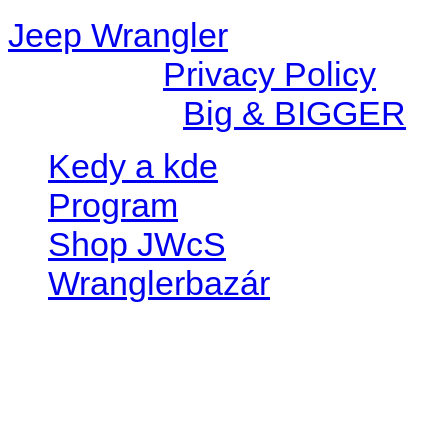
Jeep Wrangler
© 2026 |
Privacy Policy
Created by
Big & BIGGER
Kedy a kde
Program
Shop JWcS
Wranglerbazár
JEEP WRANGLER club Slov
IČO: 42311381