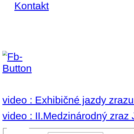
Kontakt
II. medzinárodný zraz
Hradom 30.VIII-1.IX.2
no images were found
video : Exhibičné jazdy zraz
video : II.Medzinárodný zraz
Prihlásiť sa