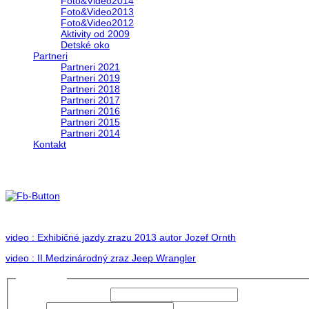
Foto&Video2014
Foto&Video2013
Foto&Video2012
Aktivity od 2009
Detské oko
Partneri
Partneri 2021
Partneri 2019
Partneri 2018
Partneri 2017
Partneri 2016
Partneri 2015
Partneri 2014
Kontakt
II. medzinárodný zraz Jeep Wrangler pod Hr
no images were found
video : Exhibičné jazdy zrazu 2013 autor Jozef Ornth
video : II.Medzinárodný zraz Jeep Wrangler
Prihlásiť sa
Používateľské meno:
Heslo: