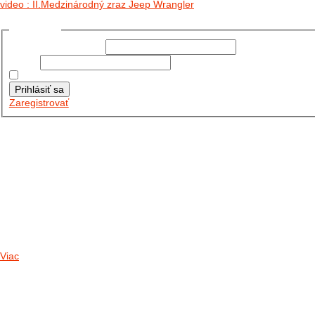
video : II.Medzinárodný zraz Jeep Wrangler
Prihlásiť sa
Používateľské meno:
Heslo:
Zapamätať moje údaje
Prihlásiť sa
Zaregistrovať
Posledné články
26.10.2025
DO GALÉRIE SME PRIDALI FOTOPRIBEH Z NASEJ...
11.10.2025
TAKTO O TÝŽDEŇ VYRAZIA NA CESTY NAŠE...
30.09.2024
DNES SME AKTUALIZOVALI PODUJATIA KTORÉ NÁS ČAKAJÚ....
Viac
Radio
No playlists available.