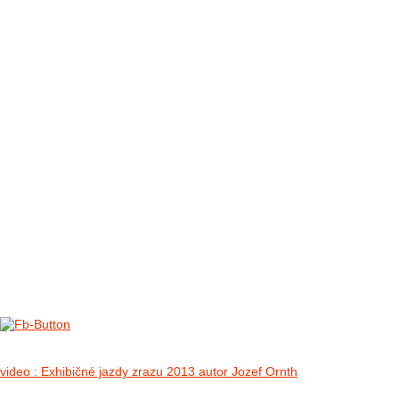
FOTO&VIDEO2012
AKTIVITY OD 2009
DETSKÉ OKO
PARTNERI
PARTNERI 2021
PARTNERI 2019
PARTNERI 2018
PARTNERI 2017
PARTNERI 2016
PARTNERI 2015
PARTNERI 2014
KONTAKT
II. medzinárodný zraz Jeep Wrangler p
no images were found
video : Exhibičné jazdy zrazu 2013 autor Jozef Ornth