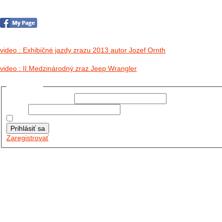
no images were found
video : Exhibičné jazdy zrazu 2013 autor Jozef Ornth
video : II.Medzinárodný zraz Jeep Wrangler
Prihlásiť sa
Používateľské meno:
Heslo:
Zapamätať moje údaje
Prihlásiť sa
Zaregistrovať
Posledné články
26.10.2025
DO GALÉRIE SME PRIDALI FOTOPRIBEH Z NASEJ...
11.10.2025
TAKTO O TÝŽDEŇ VYRAZIA NA CESTY NAŠE...
30.09.2024