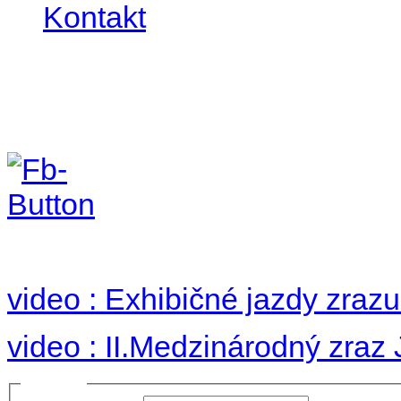
Kontakt
II. medzinárodný zraz
Hradom 30.VIII-1.IX.2
no images were found
video : Exhibičné jazdy zraz
video : II.Medzinárodný zraz
Prihlásiť sa