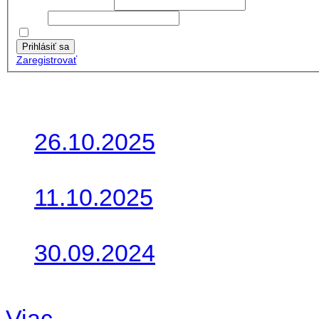
Používateľské meno:
Heslo:
Zapamätať moje údaje
Prihlásiť sa
Zaregistrovať
Posledné články
26.10.2025
Do galérie sme pridali foto
11.10.2025
Takto o týždeň vyrazia na 
30.09.2024
Dnes sme aktualizovali pod
Viac