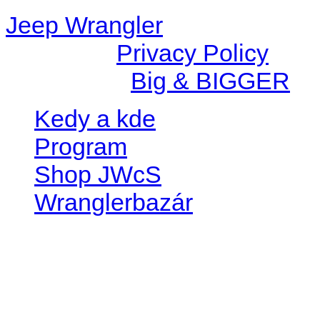
Jeep Wrangler
© 2026 |
Privacy Policy
Created by
Big & BIGGER
Kedy a kde
Program
Shop JWcS
Wranglerbazár
JEEP WRANGLER club Slov
IČO: 42311381