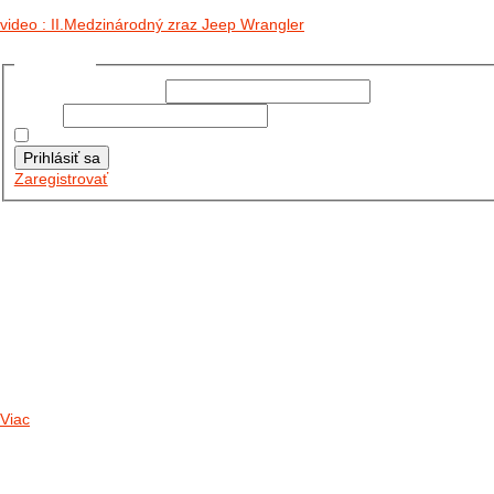
video : II.Medzinárodný zraz Jeep Wrangler
Prihlásiť sa
Používateľské meno:
Heslo:
Zapamätať moje údaje
Prihlásiť sa
Zaregistrovať
Posledné články
26.10.2025
DO GALÉRIE SME PRIDALI FOTOPRIBEH Z NASEJ...
11.10.2025
TAKTO O TÝŽDEŇ VYRAZIA NA CESTY NAŠE...
30.09.2024
DNES SME AKTUALIZOVALI PODUJATIA KTORÉ NÁS ČAKAJÚ....
Viac
Radio