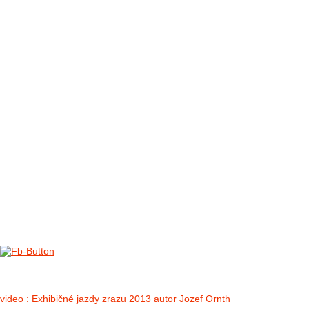
FOTO&VIDEO2012
AKTIVITY OD 2009
DETSKÉ OKO
PARTNERI
PARTNERI 2021
PARTNERI 2019
PARTNERI 2018
PARTNERI 2017
PARTNERI 2016
PARTNERI 2015
PARTNERI 2014
KONTAKT
II. medzinárodný zraz Jeep Wrangler p
no images were found
video : Exhibičné jazdy zrazu 2013 autor Jozef Ornth