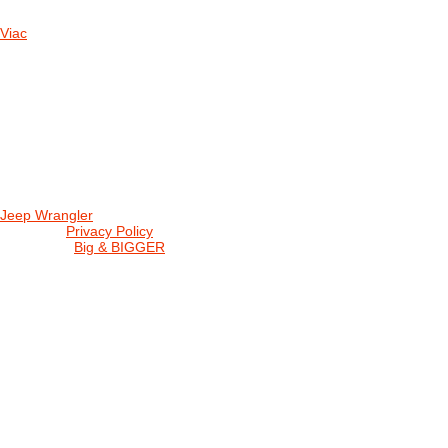
Viac
Radio
No playlists available.
Warning
: filemtime(): stat failed for /data/d/c/dc416e6a-22bc-48eb-
station/css/widgets.css in
/data/d/c/dc416e6a-22bc-48eb-becf-67c9d
station/includes/widget_nowplaying.php
on line
166
Jeep Wrangler
© 2026 |
Privacy Policy
Created by
Big & BIGGER
KEDY A KDE
PROGRAM
SHOP JWCS
WRANGLERBAZÁR
JEEP WRANGLER club Slovakia
IČO: 42311381
DIČ: 2024068805
SK39 0200 0000 0032 2351 9153