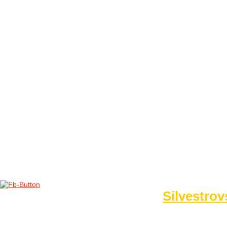
FOTO&VIDEO2012
AKTIVITY OD 2009
DETSKÉ OKO
PARTNERI
PARTNERI 2021
PARTNERI 2019
PARTNERI 2018
PARTNERI 2017
PARTNERI 2016
PARTNERI 2015
PARTNERI 2014
KONTAKT
Foto 2014
Silvestrov
no images were found