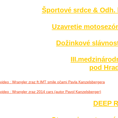
Športové srdce & Odh. l
Uzavretie motosezó
Dožinkové slávnost
III.medzinárod
pod Hrad
video : Wrangler zraz ft.IMT smile očami Pavla Kanzelsbergera
video : Wrangler zraz 2014 cars (autor Pavol Kanzelsberger)
DEEP R