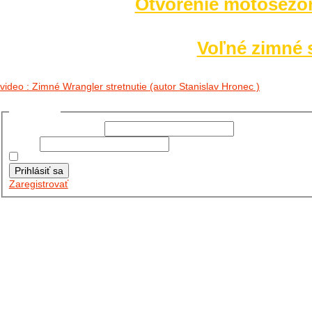
Otvorenie motosezó
Voľné zimné s
video : Zimné Wrangler stretnutie (autor Stanislav Hronec )
Prihlásiť sa
Používateľské meno:
Heslo:
Zapamätať moje údaje
Prihlásiť sa
Zaregistrovať
Posledné články
26.10.2025
DO GALÉRIE SME PRIDALI FOTOPRIBEH Z NASEJ...
11.10.2025
TAKTO O TÝŽDEŇ VYRAZIA NA CESTY NAŠE...
30.09.2024
DNES SME AKTUALIZOVALI PODUJATIA KTORÉ NÁS ČAKAJÚ....