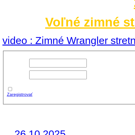
Voľné zimné st
video : Zimné Wrangler stretn
Používateľské
meno:
Heslo:
Zapamätať
moje údaje
Zaregistrovať
Posledné články
26.10.2025