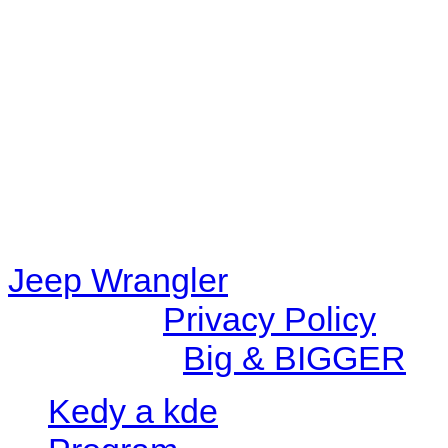
48eb-becf-67c9d008dd59/jee
content/plugins/radio-station
/data/d/c/dc416e6a-22bc-48
67c9d008dd59/jeepwrangle
content/plugins/radio-
station/includes/widget_n
Jeep Wrangler
© 2026 |
Privacy Policy
Created by
Big & BIGGER
Kedy a kde