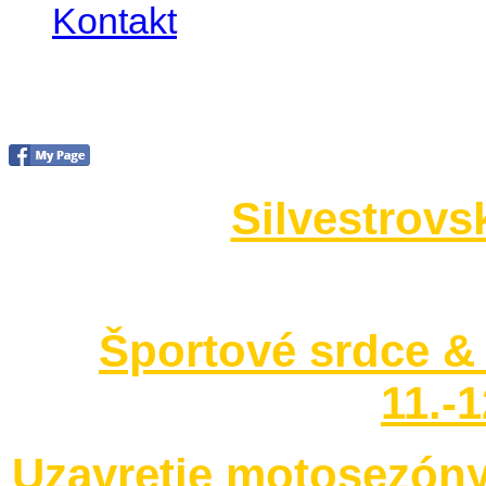
Kontakt
Foto 2014
Silvestrovs
no images were found
Športové srdce & 
11.-
Uzavretie motosezóny