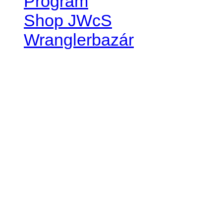
Program
Shop JWcS
Wranglerbazár
JEEP WRANGLER club Slov
IČO: 42311381
DIČ: 2024068805
SK39 0200 0000 0032 2351 
. . . . . . . . . . . . . . . . . . . . . . . . 
club je financovaný súkromn
príspevok finančný či mate