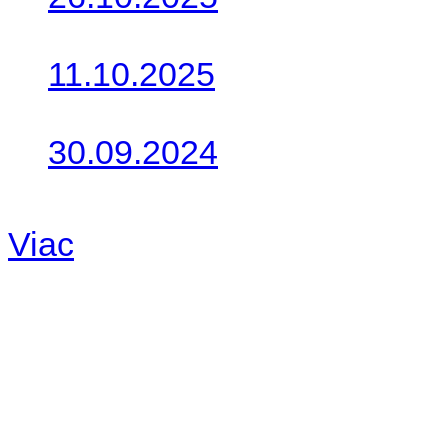
Do galérie sme pridali foto
11.10.2025
Takto o týždeň vyrazia na 
30.09.2024
Dnes sme aktualizovali pod
Viac
Radio
No playlists available.
Warning
: filemtime(): stat f