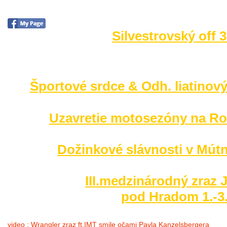
Silvestrovský off 
no images were found
Športové srdce & Odh. liatinový
Uzavretie motosezóny na Ro
Dožinkové slávnosti v Mútn
III.medzinárodný zraz 
pod Hradom 1.-3
video : Wrangler zraz ft.IMT smile očami Pavla Kanzelsbergera