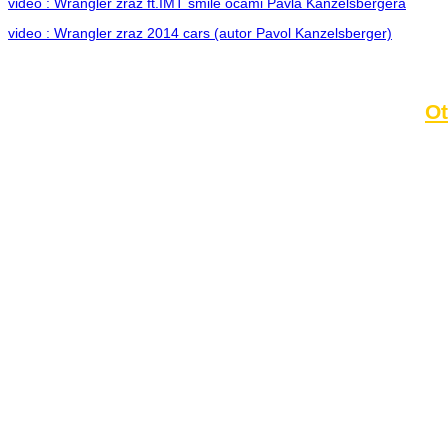
video : Wrangler zraz ft.IMT smile očami Pavla Kanzelsbergera
video : Wrangler zraz 2014 cars (autor Pavol Kanzelsberger)
Ot
video : Zimné Wrangler stretnutie (autor Stanislav Hronec )
Prihlásiť sa
Používateľské meno:
Heslo:
Zapamätať moje údaje
Prihlásiť sa
Zaregistrovať
Posledné články
26.10.2025
Do galérie sme pridali fotopribeh z nasej...
11.10.2025