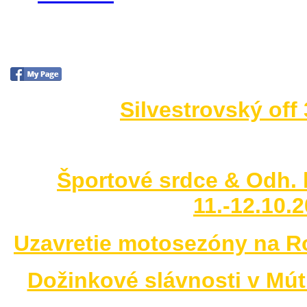
Foto 2014
Silvestrovský off
no images were found
Športové srdce & Odh. 
11.-12.10.
Uzavretie motosezóny na R
Dožinkové slávnosti v Mút