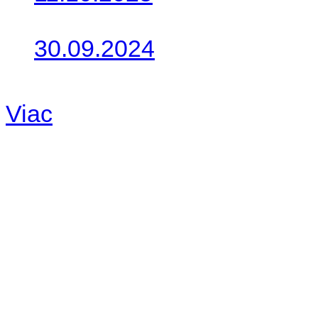
Takto o týždeň vyrazia na 
30.09.2024
Dnes sme aktualizovali pod
Viac
Radio
No playlists available.
Warning
: filemtime(): stat f
48eb-becf-67c9d008dd59/jee
content/plugins/radio-station