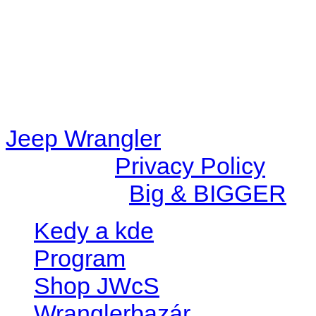
/data/d/c/dc416e6a-22bc-48
67c9d008dd59/jeepwrangle
content/plugins/radio-
station/includes/widget_n
Jeep Wrangler
© 2026 |
Privacy Policy
Created by
Big & BIGGER
Kedy a kde
Program
Shop JWcS
Wranglerbazár