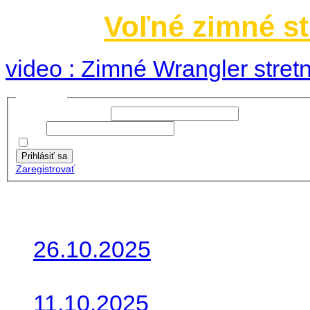
Voľné zimné st
video : Zimné Wrangler stretn
Prihlásiť sa
Používateľské meno:
Heslo:
Zapamätať moje údaje
Prihlásiť sa
Zaregistrovať
Posledné články
26.10.2025
Do galérie sme pridali foto
11.10.2025