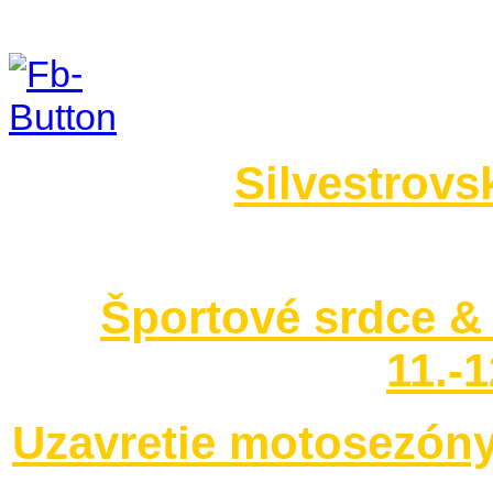
Foto 2014
Silvestrovs
no images were found
Športové srdce & 
11.-
Uzavretie motosezóny