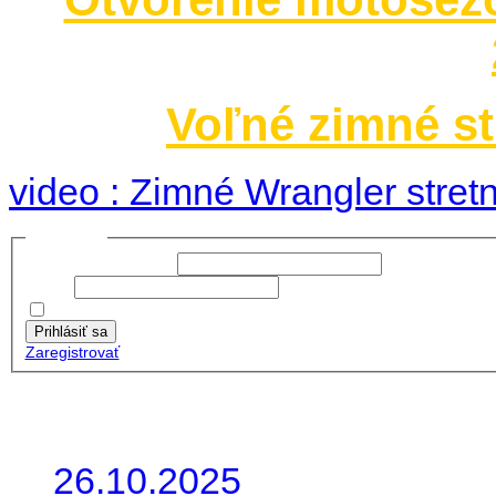
Voľné zimné st
video : Zimné Wrangler stretn
Prihlásiť sa
Používateľské meno:
Heslo:
Zapamätať moje údaje
Prihlásiť sa
Zaregistrovať
Posledné články
26.10.2025