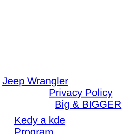
48eb-becf-67c9d008dd59/jee
content/plugins/radio-station
/data/d/c/dc416e6a-22bc-48
67c9d008dd59/jeepwrangle
content/plugins/radio-
station/includes/widget_n
Jeep Wrangler
© 2026 |
Privacy Policy
Created by
Big & BIGGER
Kedy a kde
Program