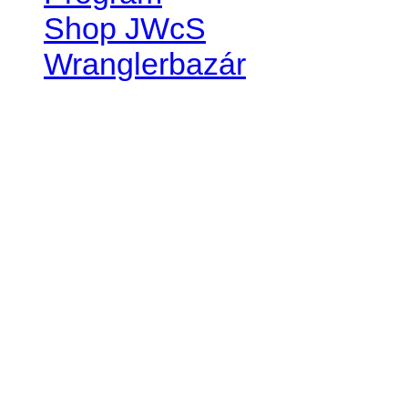
Shop JWcS
Wranglerbazár
JEEP WRANGLER club Slov
IČO: 42311381
DIČ: 2024068805
SK39 0200 0000 0032 2351 
. . . . . . . . . . . . . . . . . . . . . . . . 
club je financovaný súkromn
príspevok finančný či mate