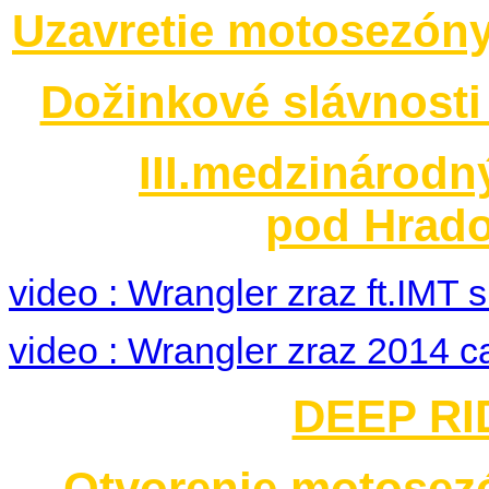
Uzavretie motosezóny
Dožinkové slávnosti
III.medzinárodn
pod Hrado
video : Wrangler zraz ft.IMT
video : Wrangler zraz 2014 c
DEEP RID
Otvorenie motosez