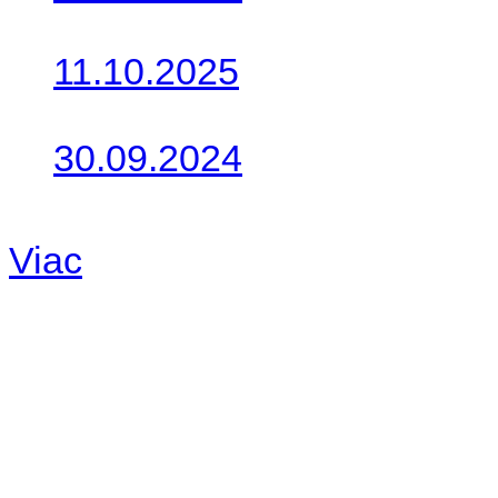
Do galérie sme pridali foto
11.10.2025
Takto o týždeň vyrazia na 
30.09.2024
Dnes sme aktualizovali pod
Viac
Radio
No playlists available.
Warning
: filemtime(): stat f