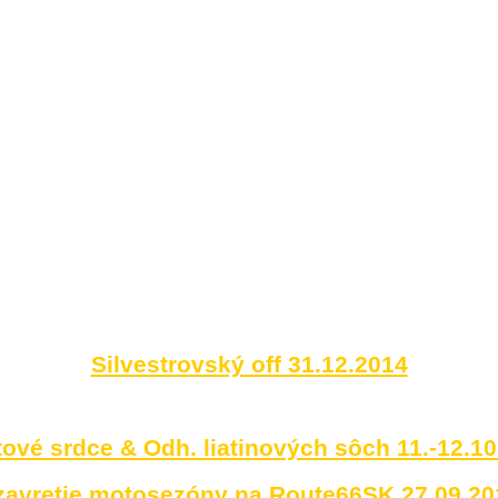
Silvestrovský off 31.12.2014
ové srdce & Odh. liatinových sôch 11.-12.1
zavretie motosezóny na Route66SK 27.09.20