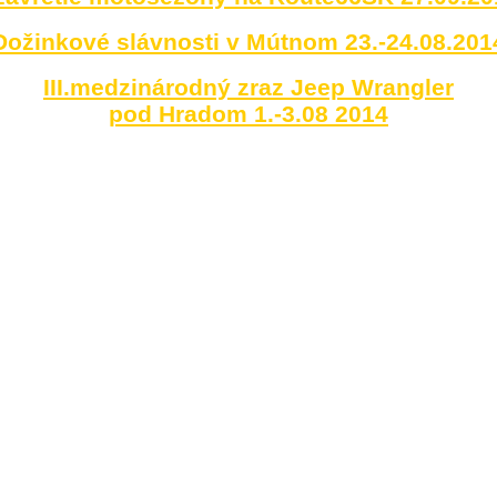
Dožinkové slávnosti v Mútnom 23.-24.08.201
III.medzinárodný zraz Jeep Wrangler
pod Hradom 1.-3.08 2014
DEEP RIDE 21.06 2014
vorenie motosezóny na Route66SK 03.05 2
Voľné zimné stretnutie 11.01.2014