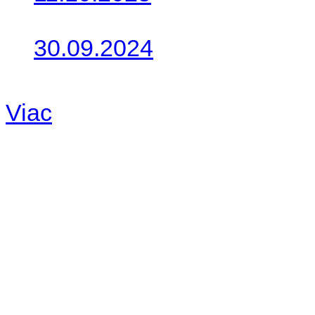
Takto o týždeň vyrazia na 
30.09.2024
Dnes sme aktualizovali pod
Viac
Radio
No playlists available.
Warning
: filemtime(): stat f
48eb-becf-67c9d008dd59/jee
content/plugins/radio-station