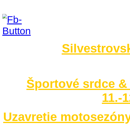
Foto 2014
Silvestrovs
no images were found
Športové srdce & 
11.-
Uzavretie motosezóny