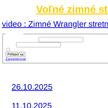
Voľné zimné st
video : Zimné Wrangler stretn
Prihlásiť sa
Používateľské meno:
Heslo:
Zapamätať moje údaje
Prihlásiť sa
Zaregistrovať
Posledné články
26.10.2025
Do galérie sme pridali foto
11.10.2025