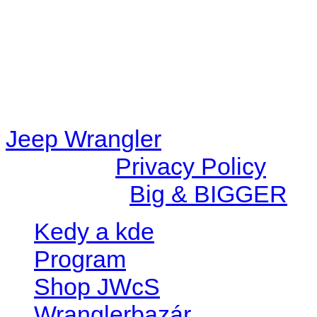
/data/d/c/dc416e6a-22bc-48
67c9d008dd59/jeepwrangle
content/plugins/radio-
station/includes/widget_n
Jeep Wrangler
© 2026 |
Privacy Policy
Created by
Big & BIGGER
Kedy a kde
Program
Shop JWcS
Wranglerbazár