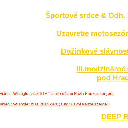
no images were found
Športové srdce & Odh. l
Uzavretie motosezó
Dožinkové slávnost
III.medzinárod
pod Hrad
video : Wrangler zraz ft.IMT smile očami Pavla Kanzelsbergera
video : Wrangler zraz 2014 cars (autor Pavol Kanzelsberger)
DEEP R