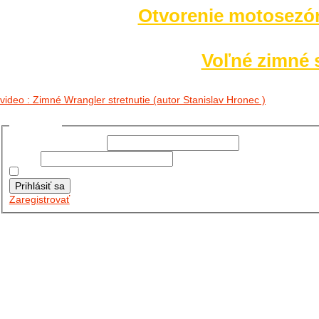
Otvorenie motosezó
Voľné zimné s
video : Zimné Wrangler stretnutie (autor Stanislav Hronec )
Prihlásiť sa
Používateľské meno:
Heslo:
Zapamätať moje údaje
Prihlásiť sa
Zaregistrovať
Posledné články
26.10.2025
DO GALÉRIE SME PRIDALI FOTOPRIBEH Z NASEJ...
11.10.2025
TAKTO O TÝŽDEŇ VYRAZIA NA CESTY NAŠE...
30.09.2024