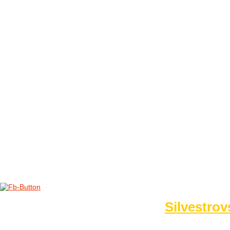
FOTO&VIDEO2012
AKTIVITY OD 2009
DETSKÉ OKO
PARTNERI
PARTNERI 2021
PARTNERI 2019
PARTNERI 2018
PARTNERI 2017
PARTNERI 2016
PARTNERI 2015
PARTNERI 2014
KONTAKT
Foto 2014
Silvestrov