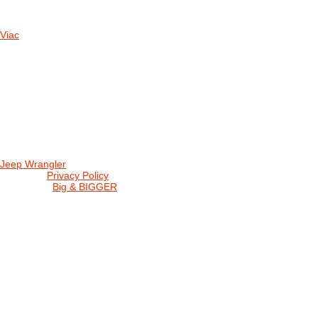
DNES SME AKTUALIZOVALI PODUJATIA KTORÉ NÁS ČAKAJÚ....
Viac
Radio
No playlists available.
Warning
: filemtime(): stat failed for /data/d/c/dc416e6a-22bc-48eb-
station/css/widgets.css in
/data/d/c/dc416e6a-22bc-48eb-becf-67c9d
station/includes/widget_nowplaying.php
on line
166
Jeep Wrangler
© 2026 |
Privacy Policy
Created by
Big & BIGGER
KEDY A KDE
PROGRAM
SHOP JWCS
WRANGLERBAZÁR
JEEP WRANGLER club Slovakia
IČO: 42311381
DIČ: 2024068805