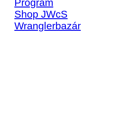
Program
Shop JWcS
Wranglerbazár
JEEP WRANGLER club Slov
IČO: 42311381
DIČ: 2024068805
SK39 0200 0000 0032 2351 
. . . . . . . . . . . . . . . . . . . . . . . . 
club je financovaný súkromn
príspevok finančný či mate