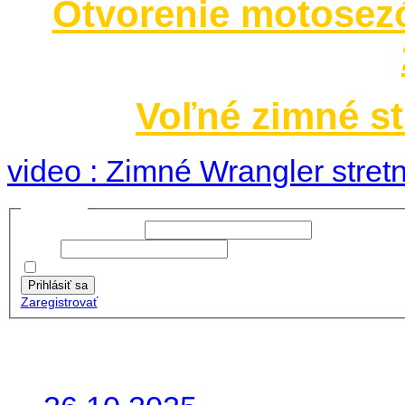
Otvorenie motosez
Voľné zimné st
video : Zimné Wrangler stretn
Prihlásiť sa
Používateľské meno:
Heslo:
Zapamätať moje údaje
Prihlásiť sa
Zaregistrovať
Posledné články