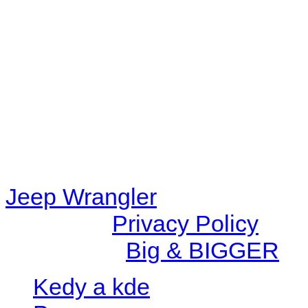
48eb-becf-67c9d008dd59/jee
content/plugins/radio-station
/data/d/c/dc416e6a-22bc-48
67c9d008dd59/jeepwrangle
content/plugins/radio-
station/includes/widget_n
Jeep Wrangler
© 2026 |
Privacy Policy
Created by
Big & BIGGER
Kedy a kde