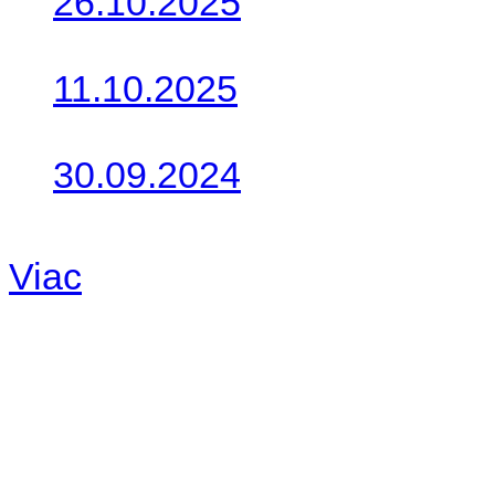
26.10.2025
Do galérie sme pridali foto
11.10.2025
Takto o týždeň vyrazia na 
30.09.2024
Dnes sme aktualizovali pod
Viac
Radio
No playlists available.
Warning
: filemtime(): stat f