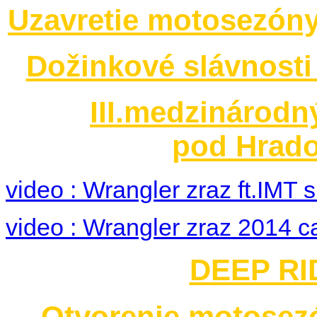
Uzavretie motosezóny
Dožinkové slávnosti
III.medzinárodn
pod Hrado
video : Wrangler zraz ft.IMT
video : Wrangler zraz 2014 c
DEEP RID
Otvorenie motosez