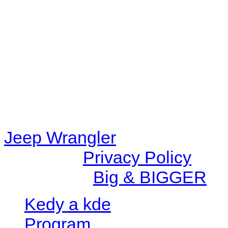
48eb-becf-67c9d008dd59/jee
content/plugins/radio-station
/data/d/c/dc416e6a-22bc-48
67c9d008dd59/jeepwrangle
content/plugins/radio-
station/includes/widget_n
Jeep Wrangler
© 2026 |
Privacy Policy
Created by
Big & BIGGER
Kedy a kde
Program