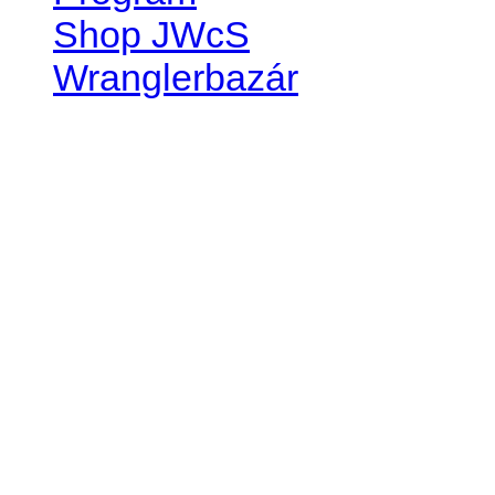
Shop JWcS
Wranglerbazár
JEEP WRANGLER club Slov
IČO: 42311381
DIČ: 2024068805
SK39 0200 0000 0032 2351 
. . . . . . . . . . . . . . . . . . . . . . . . 
club je financovaný súkromn
príspevok finančný či mate