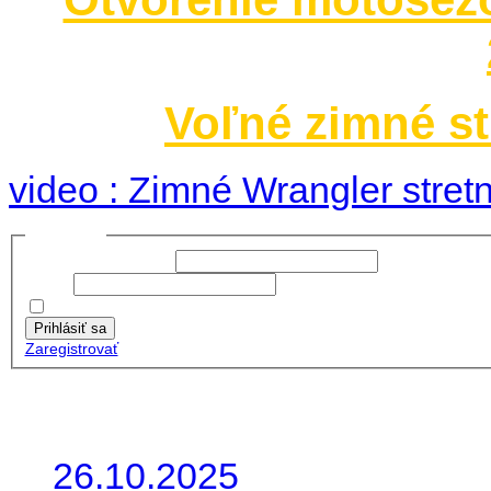
Voľné zimné st
video : Zimné Wrangler stretn
Prihlásiť sa
Používateľské meno:
Heslo:
Zapamätať moje údaje
Prihlásiť sa
Zaregistrovať
Posledné články
26.10.2025