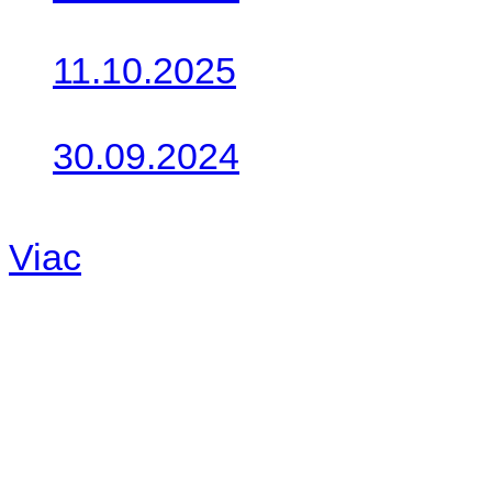
Do galérie sme pridali foto
11.10.2025
Takto o týždeň vyrazia na 
30.09.2024
Dnes sme aktualizovali pod
Viac
Radio
No playlists available.
Warning
: filemtime(): stat f