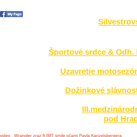
Silvestrov
no images were found
Športové srdce & Odh. l
Uzavretie motosezó
Dožinkové slávnost
III.medzinárod
pod Hrad
video : Wrangler zraz ft.IMT smile očami Pavla Kanzelsbergera