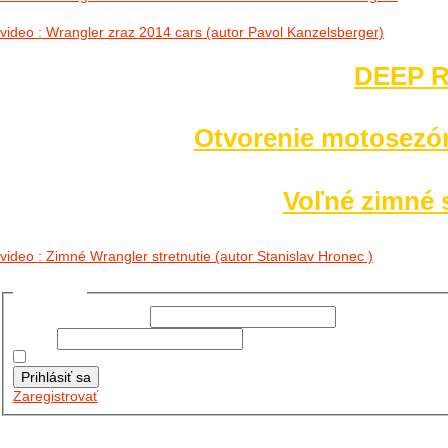
video : Wrangler zraz 2014 cars (autor Pavol Kanzelsberger)
DEEP R
Otvorenie motosezó
Voľné zimné s
video : Zimné Wrangler stretnutie (autor Stanislav Hronec )
Prihlásiť sa
Používateľské meno:
Heslo:
Zapamätať moje údaje
Prihlásiť sa
Zaregistrovať
Posledné články