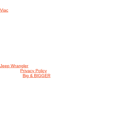
Viac
Radio
No playlists available.
Warning
: filemtime(): stat failed for /data/d/c/dc416e6a-22bc-48eb-
station/css/widgets.css in
/data/d/c/dc416e6a-22bc-48eb-becf-67c9d
station/includes/widget_nowplaying.php
on line
166
Jeep Wrangler
© 2026 |
Privacy Policy
Created by
Big & BIGGER
KEDY A KDE
PROGRAM
SHOP JWCS
WRANGLERBAZÁR
JEEP WRANGLER club Slovakia
IČO: 42311381
DIČ: 2024068805
SK39 0200 0000 0032 2351 9153