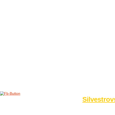
FOTO&VIDEO2012
AKTIVITY OD 2009
DETSKÉ OKO
PARTNERI
PARTNERI 2021
PARTNERI 2019
PARTNERI 2018
PARTNERI 2017
PARTNERI 2016
PARTNERI 2015
PARTNERI 2014
KONTAKT
Foto 2014
Silvestrov
no images were found