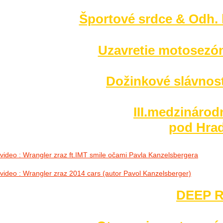
Športové srdce & Odh. l
Uzavretie motosezó
Dožinkové slávnost
III.medzinárod
pod Hrad
video : Wrangler zraz ft.IMT smile očami Pavla Kanzelsbergera
video : Wrangler zraz 2014 cars (autor Pavol Kanzelsberger)
DEEP R