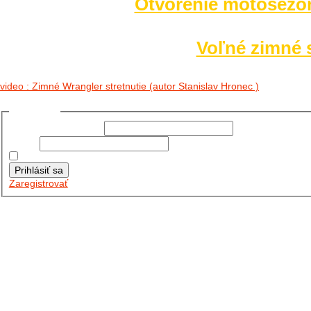
Otvorenie motosezó
Voľné zimné s
video : Zimné Wrangler stretnutie (autor Stanislav Hronec )
Prihlásiť sa
Používateľské meno:
Heslo:
Zapamätať moje údaje
Prihlásiť sa
Zaregistrovať
Posledné články
26.10.2025
DO GALÉRIE SME PRIDALI FOTOPRIBEH Z NASEJ...
11.10.2025
TAKTO O TÝŽDEŇ VYRAZIA NA CESTY NAŠE...
30.09.2024
DNES SME AKTUALIZOVALI PODUJATIA KTORÉ NÁS ČAKAJÚ....