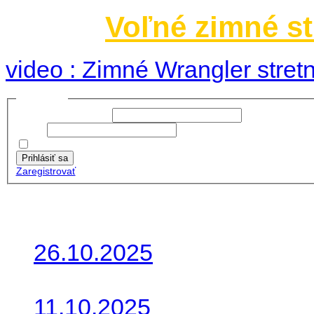
Voľné zimné st
video : Zimné Wrangler stretn
Prihlásiť sa
Používateľské meno:
Heslo:
Zapamätať moje údaje
Prihlásiť sa
Zaregistrovať
Posledné články
26.10.2025
Do galérie sme pridali foto
11.10.2025