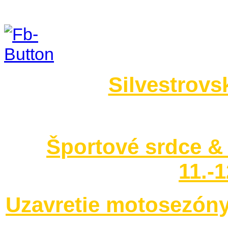
Foto 2014
Silvestrovs
no images were found
Športové srdce & 
11.-
Uzavretie motosezóny