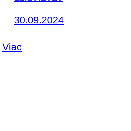
Takto o týždeň vyrazia na 
30.09.2024
Dnes sme aktualizovali pod
Viac
Radio
No playlists available.
Warning
: filemtime(): stat f
48eb-becf-67c9d008dd59/jee
content/plugins/radio-station