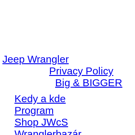
/data/d/c/dc416e6a-22bc-48
67c9d008dd59/jeepwrangle
content/plugins/radio-
station/includes/widget_n
Jeep Wrangler
© 2026 |
Privacy Policy
Created by
Big & BIGGER
Kedy a kde
Program
Shop JWcS
Wranglerbazár